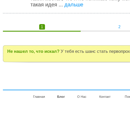
такая идея ...
дальше
1
2
Не нашел то, что искал?
У тебя есть шанс стать первопро
Главная
Блог
О Нас
Контакт
По