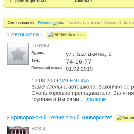
Тренинг-центры
0
Школы
5
Сортировать по:
Рейтингу
|
Количеству отзывов
|
Алфавиту
|
Дате д
1
Автошкола 1
4 отзыва
Школы
Адрес:
ул. Балакина, 2
Тел.:
74-16-77
Последний отзыв:
01.02.2010
12.03.2009
VALENTINA
Замечательна автошкола. Закончил ее р
Очень хорошие преподаватели. Занятия
группам и Вы сами ...
дальше
2
Криворожский Технический Университет
ВУЗы