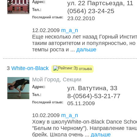
Адрес:
ул. 22 Партсьезда, 11
Тел.:
(0564) 23-24-25
Последний отзыв:
23.02.2010
12.02.2009
m_a_n
Еще несколько лет назад Горный Инстит
таким авторитетом и популярностью, но
темпы роста и ...
дальше
3
White-on-Black
3 отзыва
Мой Город
,
Секции
Адрес:
ул. Ватутина, 33
Тел.:
8-(0564)-53-21-77
Последний отзыв:
05.11.2009
10.02.2009
m_a_n
Хожу в школуWhite-on-Black Dance Scho
"Белым по Черному"). Направление танце
брейк. Школа очень ...
дальше