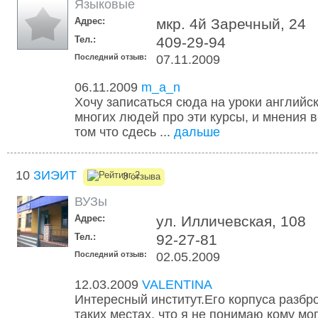
Языковые
Адрес:
мкр. 4й Заречный, 24
Тел.:
409-29-94
Последний отзыв:
07.11.2009
06.11.2009
m_a_n
Хочу записаться сюда на уроки английс
многих людей про эти курсы, и мнения в
том что сдесь ...
дальше
10
ЗИЭИТ
3 отзыва
ВУЗы
Адрес:
ул. Илличевская, 108
Тел.:
92-27-81
Последний отзыв:
02.05.2009
12.03.2009
VALENTINA
Интересный институт.Его корпуса разбр
таких местах, что я не понимаю кому мо