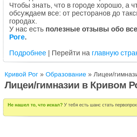
Чтобы знать, что в городе хорошо, а ч
обсуждаем все: от ресторанов до такс
городах.
У нас есть
полезные отзывы обо вс
Роге
.
Подробнее
| Перейти на
главную стра
Кривой Рог
»
Образование
»
Лицеи/гимназ
Лицеи/гимназии в Кривом Р
Не нашел то, что искал?
У тебя есть шанс стать первопро