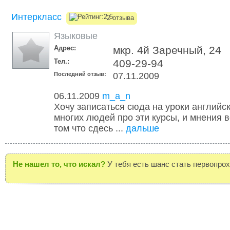
Интеркласс
2 отзыва
Языковые
Адрес:
мкр. 4й Заречный, 24
Тел.:
409-29-94
Последний отзыв:
07.11.2009
06.11.2009
m_a_n
Хочу записаться сюда на уроки английс
многих людей про эти курсы, и мнения в
том что сдесь ...
дальше
Не нашел то, что искал?
У тебя есть шанс стать первопро