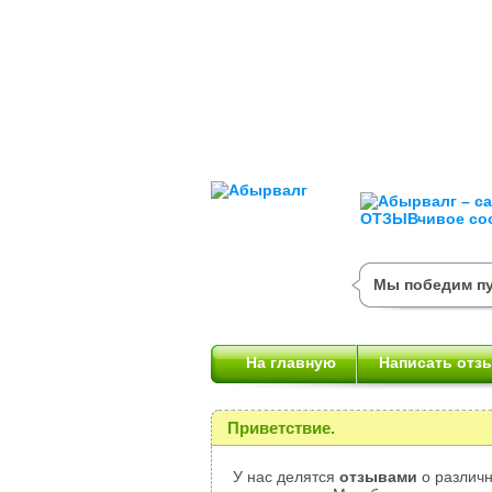
Мы победим пу
На главную
Написать отз
Приветствие.
У нас делятся
отзывами
о различн