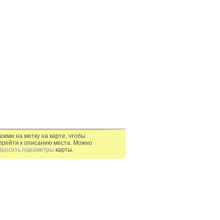
ажми на метку на карте, чтобы
ерейти к описанию места. Можно
бросить параметры
карты.