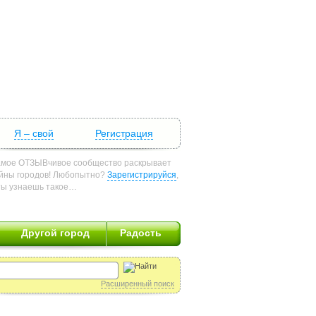
Я – свой
Регистрация
мое ОТЗЫВчивое сообщество раскрывает
йны городов! Любопытно?
Зарегистрируйся
,
ты узнаешь такое…
Другой город
Радость
Расширенный поиск