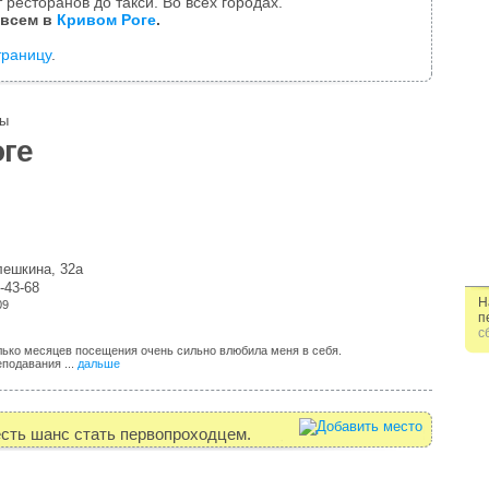
 ресторанов до такси. Во всех городах.
 всем в
Кривом Роге
.
траницу
.
цы
оге
лешкина, 32а
-43-68
Н
09
п
с
олько месяцев посещения очень сильно влюбила меня в себя.
подавания ...
дальше
есть шанс стать первопроходцем.