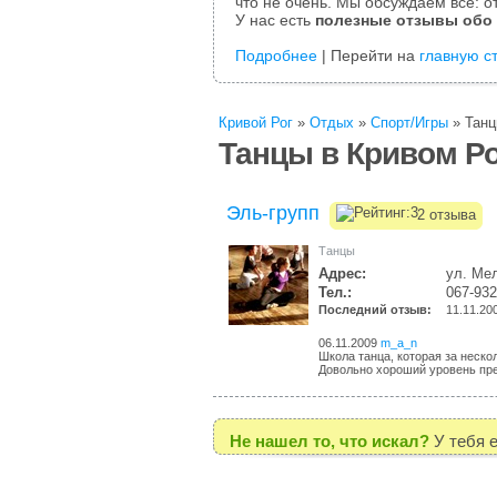
что не очень. Мы обсуждаем все: от
У нас есть
полезные отзывы обо
Подробнее
| Перейти на
главную с
Кривой Рог
»
Отдых
»
Спорт/Игры
»
Тан
Танцы в Кривом Р
Эль-групп
2 отзыва
Танцы
Адрес:
ул. Ме
Тел.:
067-932
Последний отзыв:
11.11.20
06.11.2009
m_a_n
Школа танца, которая за неск
Довольно хороший уровень пре
Не нашел то, что искал?
У тебя 