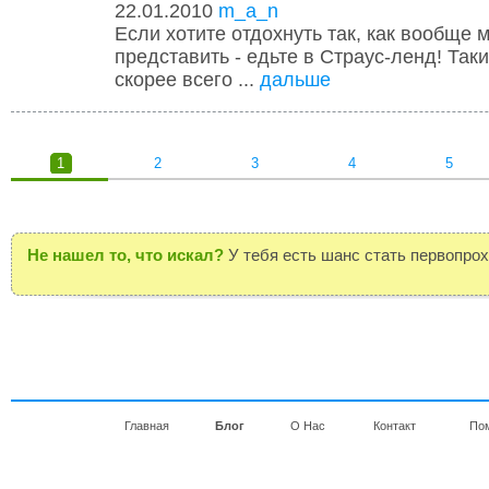
22.01.2010
m_a_n
Если хотите отдохнуть так, как вообще 
представить - едьте в Страус-ленд! Так
скорее всего ...
дальше
1
2
3
4
5
Не нашел то, что искал?
У тебя есть шанс стать первопро
Главная
Блог
О Нас
Контакт
По