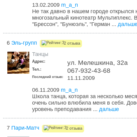
13.02.2009
m_a_n
Не так давно в нашем городе открылся
многозальный кинотеатр Мультиплекс. Вс
"Брессон", "Бунюэль", "Герман ...
дальш
6
Эль-групп
2 отзыва
Танцы
Адрес:
ул. Мелешкина, 32а
Тел.:
067-932-43-68
Последний отзыв:
11.11.2009
06.11.2009
m_a_n
Школа танца, которая за несколько ме
очень сильно влюбила меня в себя. До
уровень преподавания ...
дальше
7
Пари-Матч
2 отзыва