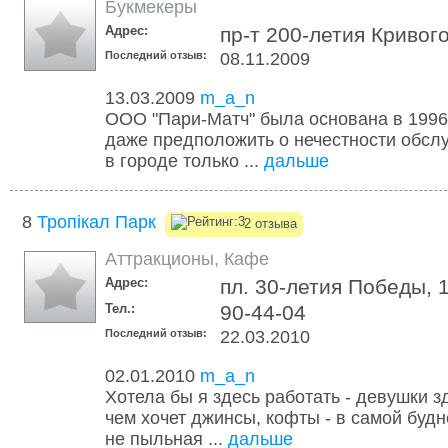
Букмекеры
Адрес:
пр-т 200-летия Кривого
Последний отзыв:
08.11.2009
13.03.2009
m_a_n
ООО "Пари-Матч" была основана в 1996 
даже предположить о нечестности обсл
в городе только ...
дальше
8
Тропікал Парк
2 отзыва
Аттракционы
,
Кафе
Адрес:
пл. 30-летия Победы, 
Тел.:
90-44-04
Последний отзыв:
22.03.2010
02.01.2010
m_a_n
Хотела бы я здесь работать - девушки з
чем хочет джинсы, кофты - в самой буд
не пыльная ...
дальше