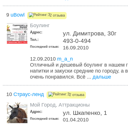
9
uBowl
2 отзыва
Боулинг
Адрес:
ул. Димитрова, 30г
Тел.:
493-0-494
Последний отзыв:
16.09.2010
12.09.2010
m_a_n
Отличный и дешевый боулинг в нашем г
напитки и закуски средние по городу, а 
очень понравился. Всё ...
дальше
10
Страус-ленд
2 отзыва
Мой Город
,
Аттракционы
Адрес:
ул. Шкапенко, 1
Последний отзыв:
01.04.2010