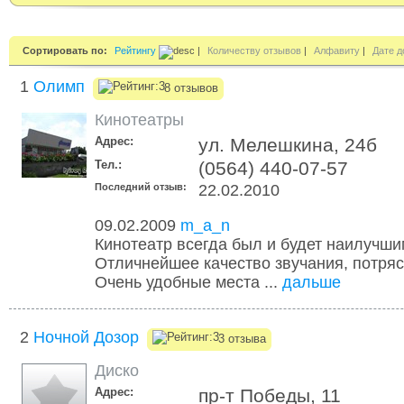
Сортировать по:
Рейтингу
|
Количеству отзывов
|
Алфавиту
|
Дате д
1
Олимп
8 отзывов
Кинотеатры
Адрес:
ул. Мелешкина, 24б
Тел.:
(0564) 440-07-57
Последний отзыв:
22.02.2010
09.02.2009
m_a_n
Кинотеатр всегда был и будет наилучши
Отличнейшее качество звучания, потр
Очень удобные места ...
дальше
2
Ночной Дозор
3 отзыва
Диско
Адрес:
пр-т Победы, 11