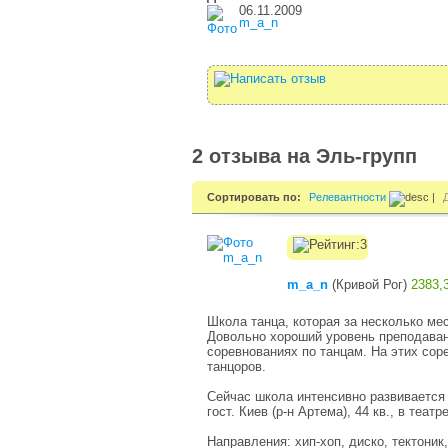
06.11.2009
m_a_n
2 отзыва на Эль-групп
Сортировать по:
Релевантности
|
m_a_n
(
Кривой Рог
)
2383,
Школа танца, которая за несколько ме
Довольно хороший уровень преподаван
соревнованиях по танцам. На этих сор
танцоров.
Сейчас школа интенсивно развивается
гост. Киев (р-н Артема), 44 кв., в теа
Направления: хип-хоп, диско, тектони