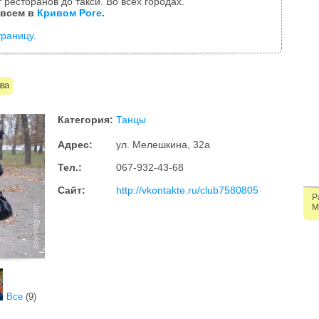
 ресторанов до такси. Во всех городах.
 всем в
Кривом Роге
.
траницу
.
ва
Категория:
Танцы
Адрес:
ул. Мелешкина, 32а
Тел.:
067-932-43-68
Сайт:
http://vkontakte.ru/club7580805
Р
М
Все
(9)