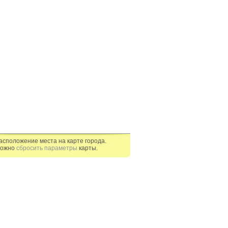
асположение места на карте города.
ожно
сбросить параметры
карты.