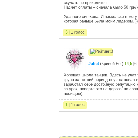
скучать не приходится.
Насчет оплаты – сначала было 50 грн/ме
Удачного хип-хопа. И насколько я могу
которая раньше была моим лидером. ))
3
| 1 голос
Juliet
(
Кривой Рог
)
14,5
|
6
Хорошая школа танцев. Здесь не учат 
групп за летний период поучаствовал 
заработал себе достойную репутацию ка
за урок, поверте это не дорого( по с
посищаю).
1
| 1 голос