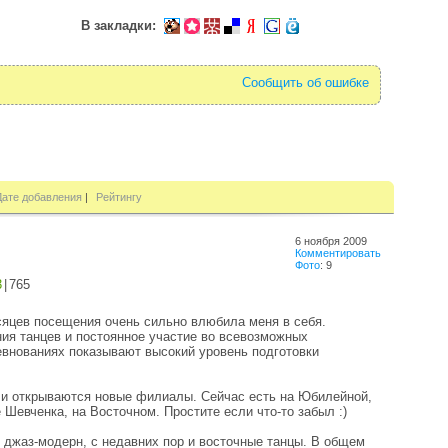
В закладки:
Сообщить об ошибке
Дате добавления
|
Рейтингу
6 ноября 2009
Комментировать
Фото
: 9
3
|
765
сяцев посещения очень сильно влюбила меня в себя.
ия танцев и постоянное участие во всевозможных
евнованиях показывают высокий уровень подготовки
 и открываются новые филиалы. Сейчас есть на Юбилейной,
тре Шевченка, на Восточном. Простите если что-то забыл :)
к, джаз-модерн, с недавних пор и восточные танцы. В общем