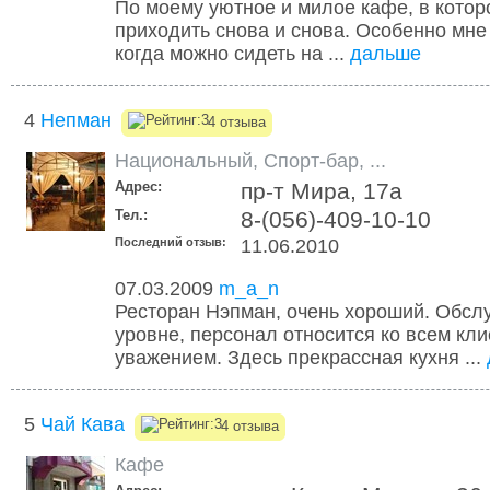
По моему уютное и милое кафе, в котор
приходить снова и снова. Особенно мне
когда можно сидеть на ...
дальше
4
Непман
4 отзыва
Национальный
,
Спорт-бар
,
...
Адрес:
пр-т Мира, 17а
Тел.:
8-(056)-409-10-10
Последний отзыв:
11.06.2010
07.03.2009
m_a_n
Ресторан Нэпман, очень хороший. Обсл
уровне, персонал относится ко всем кли
уважением. Здесь прекрассная кухня ...
5
Чай Кава
4 отзыва
Кафе