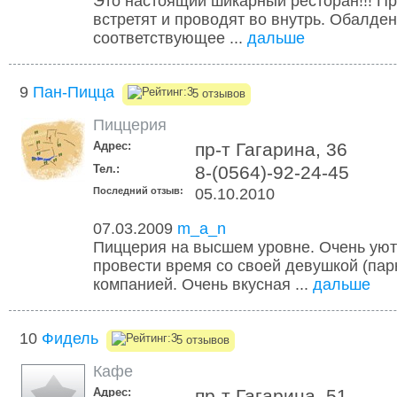
Это настоящий шикарный ресторан!!! Пр
встретят и проводят во внутрь. Обалде
соответствующее ...
дальше
9
Пан-Пицца
5 отзывов
Пиццерия
Адрес:
пр-т Гагарина, 36
Тел.:
8-(0564)-92-24-45
Последний отзыв:
05.10.2010
07.03.2009
m_a_n
Пиццерия на высшем уровне. Очень уют
провести время со своей девушкой (пар
компанией. Очень вкусная ...
дальше
10
Фидель
5 отзывов
Кафе
Адрес:
пр-т Гагарина, 51