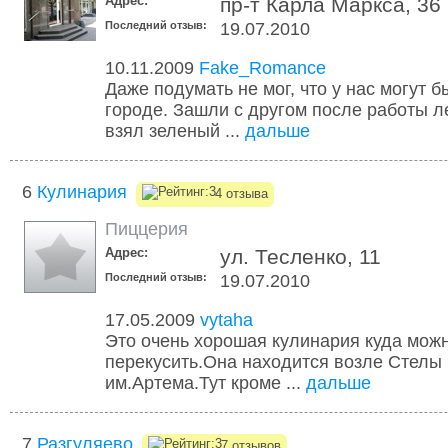
Адрес:
пр-т Карла Маркса, 36
Последний отзыв:
19.07.2010
10.11.2009
Fake_Romance
Даже подумать не мог, что у нас могут 
городе. Зашли с другом после работы ле
взял зеленый ...
дальше
6
Кулинария
4 отзыва
Пиццерия
Адрес:
ул. Тесленко, 11
Последний отзыв:
19.07.2010
17.05.2009
vytaha
Это очень хорошая кулинария куда можн
перекусить.Она находится возле Стелы
им.Артема.Тут кроме ...
дальше
7
Разгуляево
7 отзывов