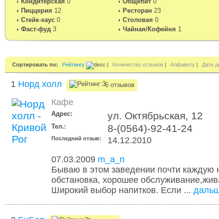
Кондитерская
0
Общепит
0
Пиццерия
12
Ресторан
23
Стейк-хаус
0
Столовая
0
Фаст-фуд
3
Чайная/Кофейня
1
Сортировать по:
Рейтингу
|
Количеству отзывов
|
Алфавиту
|
Дате д
1
Норд холл
6 отзывов
Кафе
Адрес:
ул. Октябрьская, 12
Тел.:
8-(0564)-92-41-24
Последний отзыв:
14.12.2010
07.03.2009
m_a_n
Бываю в этом заведении почти каждую 
обстановка, хорошее обслуживание,жив
Широкий выбор напитков. Если ...
даль