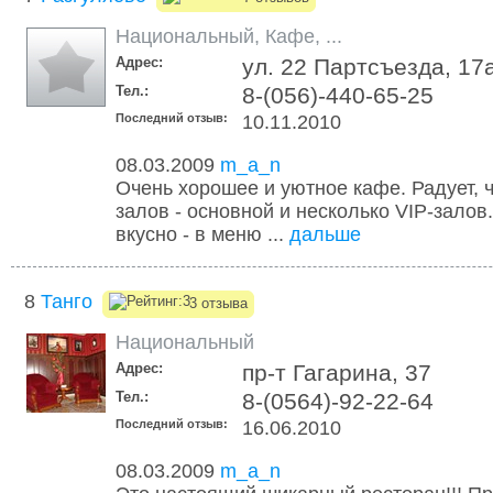
Национальный
,
Кафе
,
...
Адрес:
ул. 22 Партсъезда, 17
Тел.:
8-(056)-440-65-25
Последний отзыв:
10.11.2010
08.03.2009
m_a_n
Очень хорошее и уютное кафе. Радует, ч
залов - основной и несколько VIP-залов.
вкусно - в меню ...
дальше
8
Танго
3 отзыва
Национальный
Адрес:
пр-т Гагарина, 37
Тел.:
8-(0564)-92-22-64
Последний отзыв:
16.06.2010
08.03.2009
m_a_n