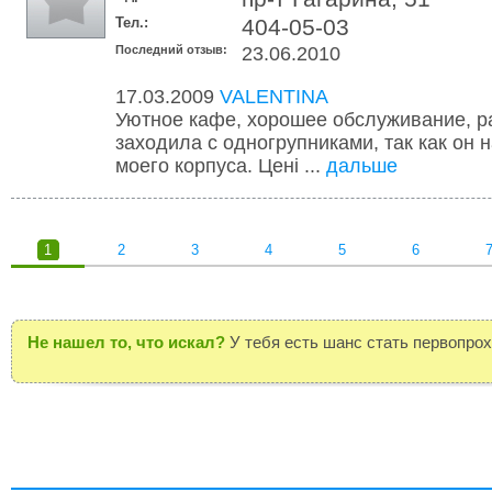
Тел.:
404-05-03
Последний отзыв:
23.06.2010
17.03.2009
VALENTINA
Уютное кафе, хорошее обслуживание, р
заходила с одногрупниками, так как он 
моего корпуса. Цені ...
дальше
1
2
3
4
5
6
Не нашел то, что искал?
У тебя есть шанс стать первопро