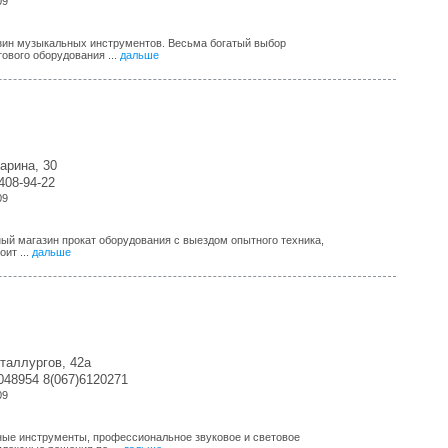
09
зин музыкальных инструментов. Весьма богатый выбор
тового оборудования ...
дальше
гарина, 30
-408-94-22
09
ый магазин прокат оборудования с выездом опытного техника,
ит ...
дальше
таллургов, 42а
048954 8(067)6120271
09
ные инструменты, профессиональное звуковое и световое