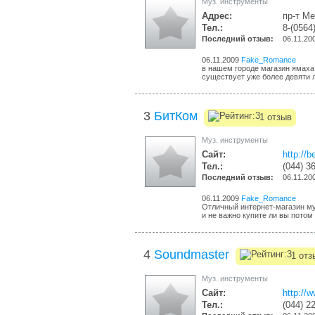
Муз. инструменты
Адрес:
пр-т Ме
Тел.:
8-(0564
Последний отзыв:
06.11.20
06.11.2009
Fake_Romance
в нашем городе магазин ямах
существует уже более девяти л
3
БитКом
1 отзыв
Муз. инструменты
Сайт:
http://
Тел.:
(044) 3
Последний отзыв:
06.11.20
06.11.2009
Fake_Romance
Отличный интернет-магазин му
и не важно купите ли вы потом 
4
Soundmaster
1 отз
Муз. инструменты
Сайт:
http://
Тел.:
(044) 2