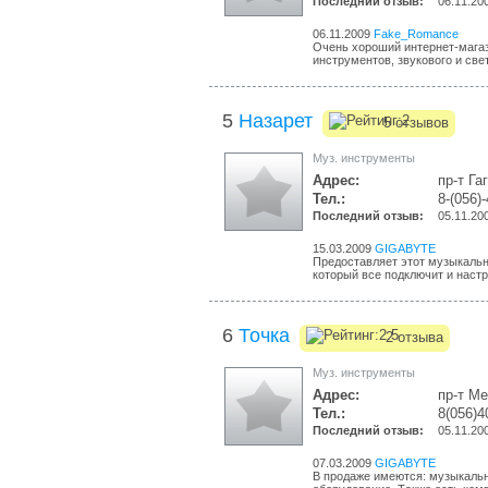
Последний отзыв:
06.11.20
06.11.2009
Fake_Romance
Очень хороший интернет-мага
инструментов, звукового и све
5
Назарет
5 отзывов
Муз. инструменты
Адрес:
пр-т Га
Тел.:
8-(056)
Последний отзыв:
05.11.20
15.03.2009
GIGABYTE
Предоставляет этот музыкальн
который все подключит и настро
6
Точка
2 отзыва
Муз. инструменты
Адрес:
пр-т Ме
Тел.:
8(056)4
Последний отзыв:
05.11.20
07.03.2009
GIGABYTE
В продаже имеются: музыкаль