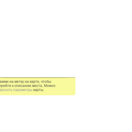
ажми на метку на карте, чтобы
ерейти к описанию места. Можно
бросить параметры
карты.