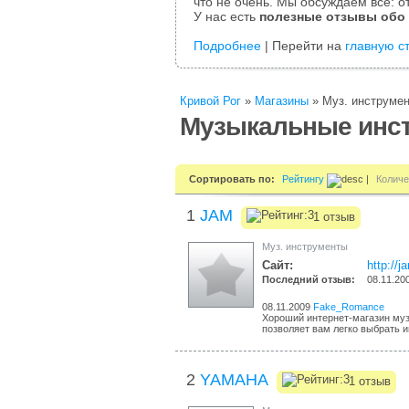
что не очень. Мы обсуждаем все: от
У нас есть
полезные отзывы обо
Подробнее
| Перейти на
главную с
Кривой Рог
»
Магазины
»
Муз. инструме
Музыкальные инст
Сортировать по:
Рейтингу
|
Количе
1
JAM
1 отзыв
Муз. инструменты
Сайт:
http://
Последний отзыв:
08.11.20
08.11.2009
Fake_Romance
Хороший интернет-магазин муз
позволяет вам легко выбрать и
2
YAMAHA
1 отзыв