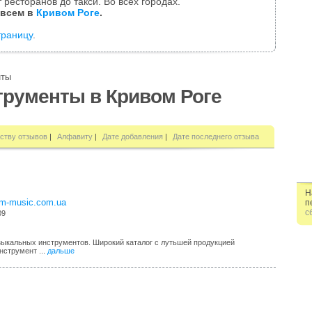
 ресторанов до такси. Во всех городах.
 всем в
Кривом Роге
.
траницу
.
нты
рументы в Кривом Роге
ству отзывов
|
Алфавиту
|
Дате добавления
|
Дате последнего отзыва
Н
jam-music.com.ua
п
с
09
ыкальных инструментов. Широкий каталог с лутьшей продукцией
нструмент ...
дальше