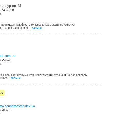
таллургов, 31
)-74-66-98
09
а, представляющий сеть музыкальных магазинов YAMAHA
ет! Хорошая ценовая ...
дальше
beat.com.ua
60-57-20
09
зыкальных инструментов. консультанты отвечают на все вопросы
у них ...
дальше
ыв
www.soundmaster.kiev.ua
28-03-35