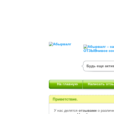
Будь еще актив
На главную
Написать отз
Приветствие.
У нас делятся
отзывами
о различн