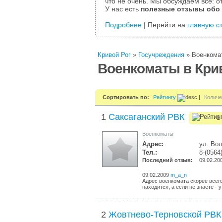
что не очень. Мы обсуждаем все: от
У нас есть
полезные отзывы обо
Подробнее
| Перейти на
главную с
Кривой Рог
»
Госучреждения
»
Военкома
Военкоматы в Кри
Сортировать по:
Рейтингу
|
Количе
1
Саксаганский РВК
1 
Военкоматы
Адрес:
ул. Вол
Тел.:
8-(0564
Последний отзыв:
09.02.20
09.02.2009
m_a_n
Адрес военкомата скорее всего
находится, а если не знаете - у
2
Жовтнево-Терновской РВК