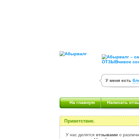
У меня есть
бл
На главную
Написать отз
Приветствие.
У нас делятся
отзывами
о различн