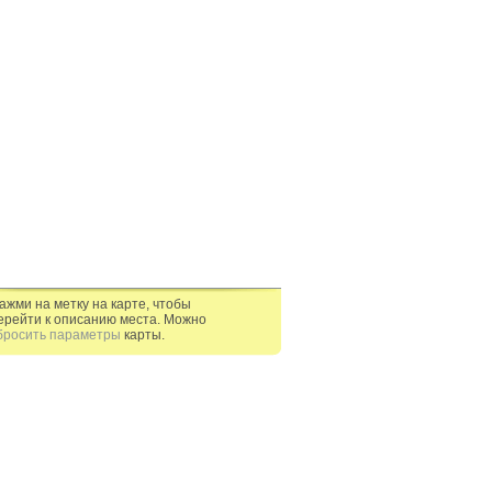
ажми на метку на карте, чтобы
ерейти к описанию места. Можно
бросить параметры
карты.