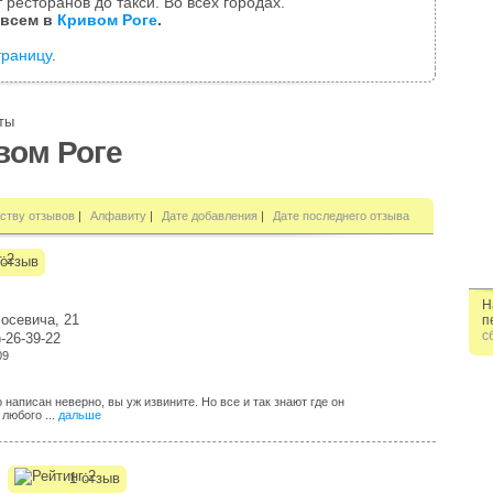
 ресторанов до такси. Во всех городах.
 всем в
Кривом Роге
.
траницу
.
ты
вом Роге
ству отзывов
|
Алфавиту
|
Дате добавления
|
Дате последнего отзыва
отзыв
Н
осевича, 21
п
с
)-26-39-22
09
 написан неверно, вы уж извините. Но все и так знают где он
 любого ...
дальше
1 отзыв