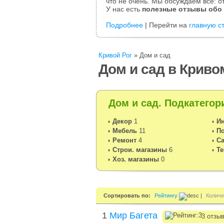
что не очень. Мы обсуждаем все: от
У нас есть
полезные отзывы обо
Подробнее
| Перейти на
главную с
Кривой Рог
»
Дом и сад
Дом и сад в Криво
Дом и сад. Подкатегор
Декор
1
И
Мебель
11
П
Ремонт
4
Са
Строи. магазины
6
Те
Хоз. магазины
0
Сортировать по:
Рейтингу
|
Количе
1
Мир Багета
3 отзы