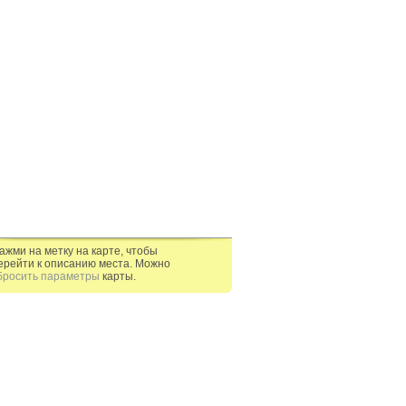
ажми на метку на карте, чтобы
ерейти к описанию места. Можно
бросить параметры
карты.