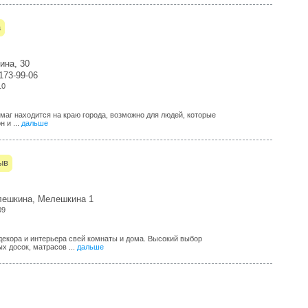
а
ина, 30
-173-99-06
10
рмаг находится на краю города, возможно для людей, которые
 и ...
дальше
ыв
лешкина, Мелешкина 1
09
декора и интерьера свей комнаты и дома. Высокий выбор
х досок, матрасов ...
дальше