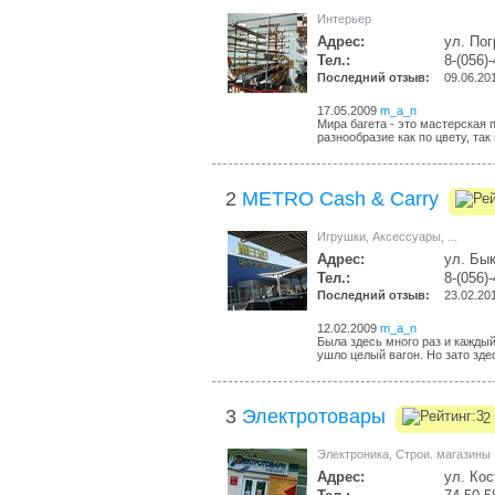
Интерьер
Адрес:
ул. Пог
Тел.:
8-(056)
Последний отзыв:
09.06.20
17.05.2009
m_a_n
Мира багета - это мастерская 
разнообразие как по цвету, так и
2
METRO Cash & Carry
Игрушки
,
Аксессуары
,
...
Адрес:
ул. Бык
Тел.:
8-(056)
Последний отзыв:
23.02.20
12.02.2009
m_a_n
Была здесь много раз и каждый
ушло целый вагон. Но зато здес
3
Электротовары
2 
Электроника
,
Строи. магазины
Адрес:
ул. Кос