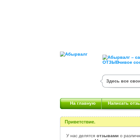
Здесь все сво
На главную
Написать отз
Приветствие.
У нас делятся
отзывами
о различн