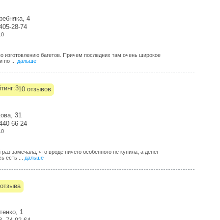
ребняка, 4
-405-28-74
10
по изготовлению багетов. Причем последних там очень широкое
 по ...
дальше
10 отзывов
ова, 31
-440-66-24
10
 раз замечала, что вроде ничего особенного не купила, а денег
ь есть ...
дальше
отзыва
тенко, 1