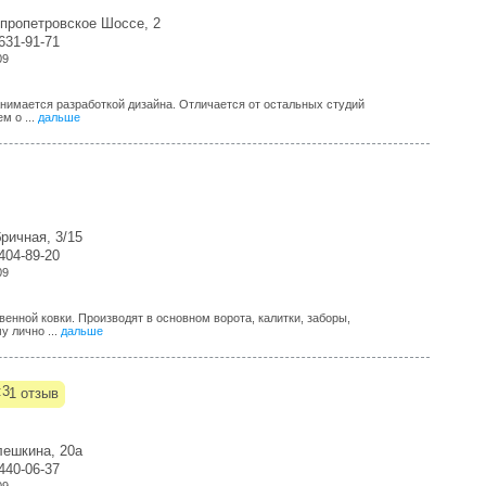
епропетровское Шоссе, 2
-631-91-71
09
анимается разработкой дизайна. Отличается от остальных студий
м о ...
дальше
ричная, 3/15
-404-89-20
09
венной ковки. Производят в основном ворота, калитки, заборы,
у лично ...
дальше
1 отзыв
лешкина, 20а
-440-06-37