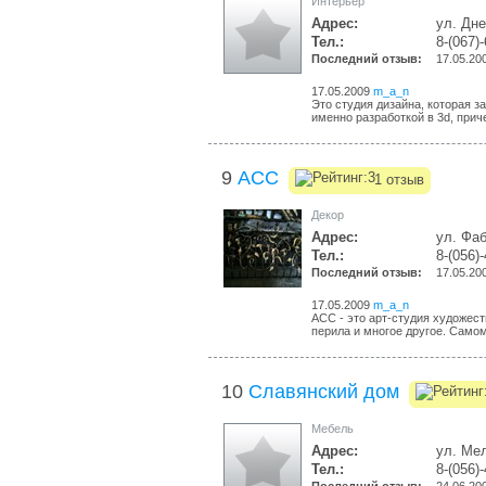
Интерьер
Адрес:
ул. Дн
Тел.:
8-(067)
Последний отзыв:
17.05.20
17.05.2009
m_a_n
Это студия дизайна, которая з
именно разработкой в 3d, приче
9
АСС
1 отзыв
Декор
Адрес:
ул. Фаб
Тел.:
8-(056)
Последний отзыв:
17.05.20
17.05.2009
m_a_n
АСС - это арт-студия художест
перила и многое другое. Самом
10
Славянский дом
Мебель
Адрес:
ул. Ме
Тел.:
8-(056)