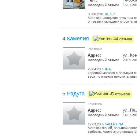
Тел.:
74-50-5
Последний отзыв:
16.07.20
05.06.2010
m_a_n
Магазин находится прямо на п
оптовыми складами строительн
4
Камелия
4 отзыва
Растения
Адрес:
ул. Кр
Последний отзыв:
20.09.20
29.04.2009
IRA
хороший магазин с большим в
весит или лежит пояснительный
5
Радуга
5 отзывов
Текстиль
Адрес:
ул. Пл.
Последний отзыв:
14.07.20
17.03.2009
VALENTINA
Магазин тканей, большой ассор
выбрать, кроме этого продается