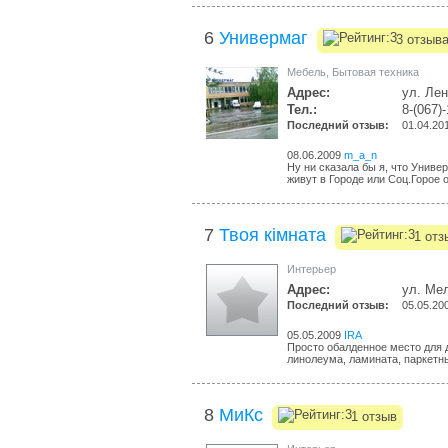
6
Универмаг
3 отзыв
Мебель
,
Бытовая техника
Адрес:
ул. Лен
Тел.:
8-(067)
Последний отзыв:
01.04.20
08.06.2009
m_a_n
Ну ни сказала бы я, что Униве
живут в Городе или Соц.Горое он
7
Твоя кімната
1 отз
Интерьер
Адрес:
ул. Ме
Последний отзыв:
05.05.20
05.05.2009
IRA
Просто обалденное место для 
линолеума, ламината, паркетны
8
МиКс
1 отзыв