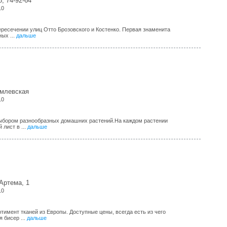
8, 74-92-64
10
ересечении улиц Отто Брозовского и Костенко. Первая знаменита
ых ...
дальше
емлевская
10
ыбором разнообразных домашних растений.На каждом растении
 лист в ...
дальше
Артема, 1
10
тимент тканей из Европы. Доступные цены, всегда есть из чего
 бисер ...
дальше