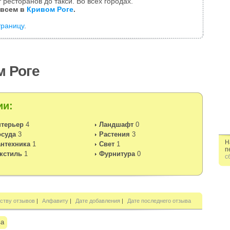
 ресторанов до такси. Во всех городах.
 всем в
Кривом Роге
.
траницу
.
м Роге
ии:
нтерьер
4
Ландшафт
0
осуда
3
Растения
3
Н
нтехника
1
Свет
1
п
кстиль
1
Фурнитура
0
с
ству отзывов
|
Алфавиту
|
Дате добавления
|
Дате последнего отзыва
ва