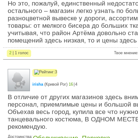
Но это, пожалуй, единственный недостато
остального – магазин легко узнать по бо
разноцветной вывеске у дороги, ассорти
товары: от мелкого бисера до больших тк
учитывая, что район Артёма довольно ст
помещений здесь низкая, то и цены здесь
2
| 1 голос
Твое мнение
irisha
(
Кривой Рог
)
16
|
4
В отличие от других магазинов здесь вн
персонал, приемлимые цены и большой в
Объехав весь город, купила все что нужн
танцевального костюма, В ОДНОМ МЕСТЕ
рекомендую.
Достоинства:
Обслуживание
,
Парковка