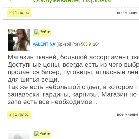
2
| 1 голос
Твое мнение
VALENTINA
(
Кривой Рог
)
563,9
|
104
Магазин тканей, большой ассортимент тк
Доступные цены, всегда есть из чего выбр
продается бисер, пуговицы, атласные ле
для шитья вещи.
Так же есть небольшой отдел, в котором 
занавески, гардины, карнизы. Магазин не
зато есть все необходимое...
2
| 1 голос
Твое мнение