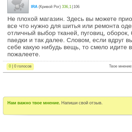
IRA
(
Кривой Рог
)
336,1
|
106
Не плохой магазин. Здесь вы можете при
все что нужно для шитья или ремонта од
отличный выбор тканей, пуговиц, оборок, 
паедки и так далее. Словом, если вдруг 
себе какую нибудь вещь, то смело идите в
пожалеете.
0
| 0 голосов
Твое мнение
Нам важно твое мнение.
Напиши свой отзыв.