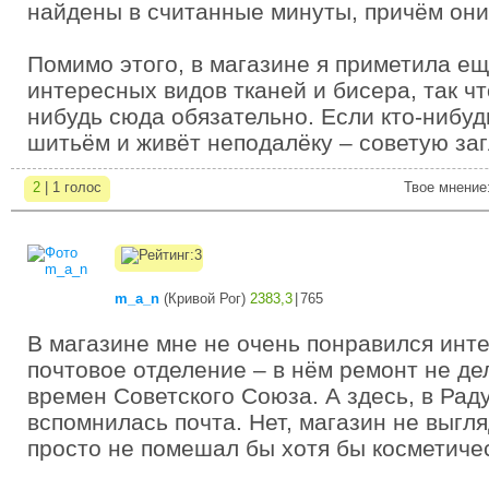
найдены в считанные минуты, причём они
Помимо этого, в магазине я приметила ещ
интересных видов тканей и бисера, так чт
нибудь сюда обязательно. Если кто-нибуд
шитьём и живёт неподалёку – советую заг
2
| 1 голос
Твое мнение
m_a_n
(
Кривой Рог
)
2383,3
|
765
В магазине мне не очень понравился инте
почтовое отделение – в нём ремонт не де
времен Советского Союза. А здесь, в Раду
вспомнилась почта. Нет, магазин не выгл
просто не помешал бы хотя бы косметиче