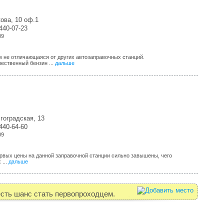
ова, 10 оф.1
-440-07-23
09
 не отличающаяся от других автозаправочных станций.
ественный бензин ...
дальше
гоградская, 13
-440-64-60
09
ервых цены на данной заправочной станции сильно завышены, чего
 ...
дальше
есть шанс стать первопроходцем.