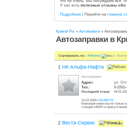
что не очень. Мы обсуждаем все: от
У нас есть
полезные отзывы обо
Подробнее
| Перейти на
главную с
Кривой Рог
»
Автомобили
»
Автозаправк
Автозаправки в Кр
Сортировать по:
Рейтингу
|
Количе
1
НК Альфа-Нафта
Автозаправки
Адрес:
ул. Отт
Тел.:
8-(056)
Последний отзыв:
09.05.20
15.03.2009
GIGABYTE
Компания известна не только 
станций «ANP» и присутствием 
2
Веста-Сервис
3 отзыва