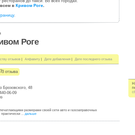
 ресторанов до такси. Во всех городах.
 всем в
Кривом Роге
.
траницу
.
и
ивом Роге
ству отзывов
|
Алфавиту
|
Дате добавления
|
Дате последнего отзыва
3 отзыва
Н
о Брозовского, 48
п
с
-440-06-09
09
впечатлающими размерами своей сети авто и газозаправочных
практически ...
дальше