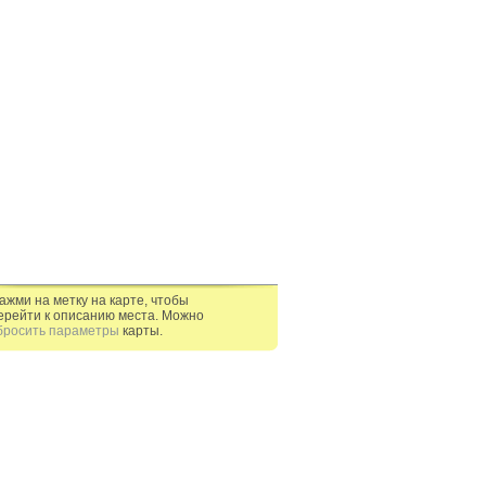
ажми на метку на карте, чтобы
ерейти к описанию места. Можно
бросить параметры
карты.