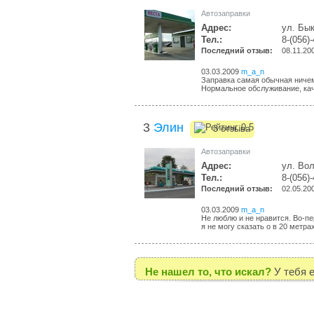
Автозаправки
Адрес:
ул. Бык
Тел.:
8-(056)
Последний отзыв:
08.11.20
03.03.2009
m_a_n
Заправка самая обычная ничем
Нормальное обслуживание, кач
3
Элин
3 отзыва
Автозаправки
Адрес:
ул. Вол
Тел.:
8-(056)
Последний отзыв:
02.05.20
03.03.2009
m_a_n
Не люблю и не нравится. Во-п
я не могу сказать о в 20 метрах
Не нашел то, что искал?
У тебя 