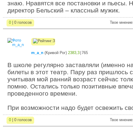
знаю. Нравятся все постановки и пьесы. 
директор Бельский – классный мужик.
0
| 0 голосов
Твое мнение
m_a_n
(
Кривой Рог
)
2383,3
|
765
В школе регулярно заставляли (именно н
билеты в этот театр. Пару раз пришлось с
учитывая мой ранний возраст сейчас толк
помню. Остались только позитивные впеч
проведенного времени.
При возможности надо будет освежить сво
0
| 0 голосов
Твое мнение