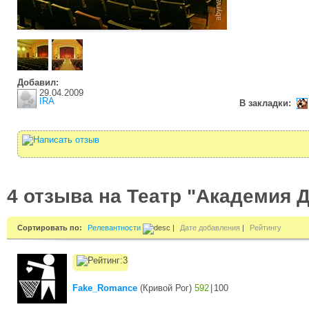
Добавил:
29.04.2009
IRA
В закладки:
4 отзыва на Театр "Академия 
Сортировать по:
Релевантности
|
Дате добавления
|
Рейтингу
Fake_Romance
(
Кривой Рог
)
592
|
100