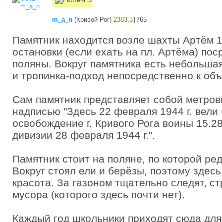
m_a_n
(
Кривой Рог
)
2383,3
|
765
Памятник находится возле шахты Артём 1
остановки (если ехать на пл. Артёма) по
поляны. Вокруг памятника есть небольша
и тропинка-подход непосредственно к объ
Сам памятник представляет собой метров
надписью "Здесь 22 февраля 1944 г. вели 
освобождение г. Кривого Рога воины 15.2
дивизии 28 февраля 1944 г.".
Памятник стоит на поляне, по которой редк
Вокруг стоял ели и берёзы, поэтому здесь
красота. За газоном тщательно следят, ст
мусора (которого здесь почти нет).
Каждый год школьники приходят сюда дл