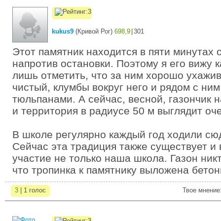
kukus9
(
Кривой Рог
)
698,9
|
301
Этот памятник находится в пяти минутах 
напротив остановки. Поэтому я его вижу 
лишь отметить, что за ним хорошо ухажив
чистый, клумбы вокруг него и рядом с ни
тюльпанами. А сейчас, весной, газончик 
и территория в радиусе 50 м выглядит оч
В школе регулярно каждый год ходили сю
Сейчас эта традиция также существует и
участие не только наша школа. Газон никт
что тропинка к памятнику выложена бето
3
| 1 голос
Твое мнение