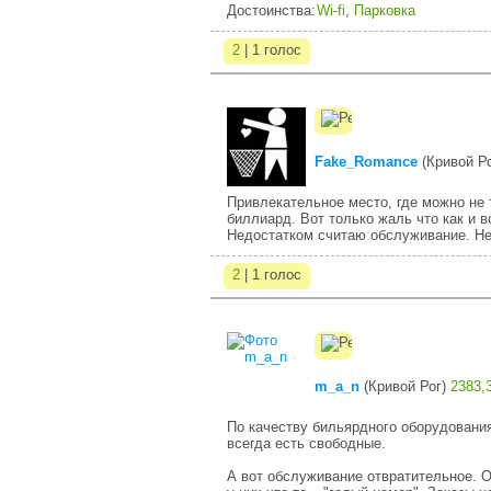
Достоинства:
Wi-fi
,
Парковка
2
| 1 голос
Fake_Romance
(
Кривой Р
Привлекательное место, где можно не т
биллиард. Вот только жаль что как и в
Недостатком считаю обслуживание. Н
2
| 1 голос
m_a_n
(
Кривой Рог
)
2383,
По качеству бильярдного оборудования
всегда есть свободные.
А вот обслуживание отвратительное. 