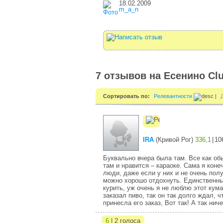
18.02.2009
m_a_n
7 отзывов на Есенино Cl
Сортировать по:
Релевантности
|
IRA
(
Кривой Рог
)
336,1
|
10
Буквально вчера была там. Все как обы
там и нравится – караоке. Сама я кон
люди, даже если у них и не очень полу
можно хорошо отдохнуть. Единственный
курить, уж очень я не люблю этот кум
заказал пиво, так он так долго ждал, 
принесла его заказ, Вот так! А так нич
6
| 2 голоса