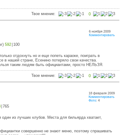
Твое мнение:
0
6 ноября 2009
Комментировать
ог
)
592
|
100
олько отдохнуть но и еще попеть караоке, поиграть в
се в нашей стране, Есенино потеряло свои качества.
ельзя таким людям быть официантами, просто НЕЛЬЗЯ.
Твое мнение:
0
18 февраля 2009
Комментировать
Фото
: 4
3
|
765
 один из лучших клубов. Места для бильярда хватает,
Официантки совершенно не знают меню, поэтому спрашивать