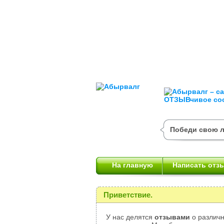
Победи свою л
На главную
Написать отз
Приветствие.
У нас делятся
отзывами
о различн