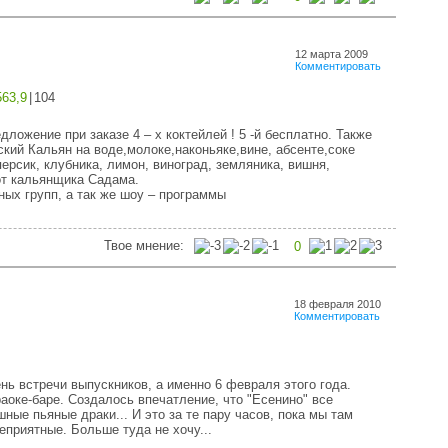
12 марта 2009
Комментировать
563,9
|
104
ложение при заказе 4 – х коктейлей ! 5 -й бесплатно. Также
ский Кальян на воде,молоке,наконьяке,вине, абсенте,соке
персик, клубника, лимон, виноград, земляника, вишня,
от кальянщика Садама.
ых групп, а так же шоу – программы
Твое мнение:
0
18 февраля 2010
Комментировать
нь встречи выпускников, а именно 6 февраля этого года.
раоке-баре. Создалось впечатление, что "Есенино" все
ные пьяные драки... И это за те пару часов, пока мы там
приятные. Больше туда не хочу...