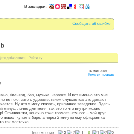
В закладки:
Сообщить об ошибке
ub
Дате добавления
|
Рейтингу
16 мая 2009
Комментировать
6
чно, бильярд, бар, музыка, караоке. И вот именно это мне
ечно не пою, зато с удовольствием слушаю как это делают
чается. Ну что я могу сказать, приличное заведение. Здесь
 минус, лично для меня, так это то что внутри можно
ар! Официантки, конечно тоже тормозя немного – мой друг
что пошол купил в баре, а через 2 минуты ему официантка
его так местечко.
Твое мнение:
0