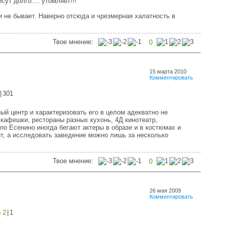
сут долго.... утомляет!!!
 не бывает. Наверно отсюда и чрезмерная халатность в
Твое мнение:
0
15 марта 2010
Комментировать
|
301
ый центр и характеризовать его в целом адекватно не
кафешки, рестораны разных кухонь, 4Д кинотеатр,
по Есенино иногда бегают актеры в образе и в костюмах и
т, а исследовать заведение можно лишь за несколько
Твое мнение:
0
26 мая 2009
Комментировать
)
2
|
1