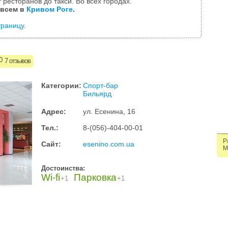
 ресторанов до такси. Во всех городах.
 всем в
Кривом Роге
.
траницу
.
7 отзывов
Категории:
Спорт-бар
Бильярд
Адрес:
ул. Есенина, 16
Тел.:
8-(056)-404-00-01
Р
Сайт:
esenino.com.ua
М
Достоинства:
Wi-fi
Парковка
+1
+1