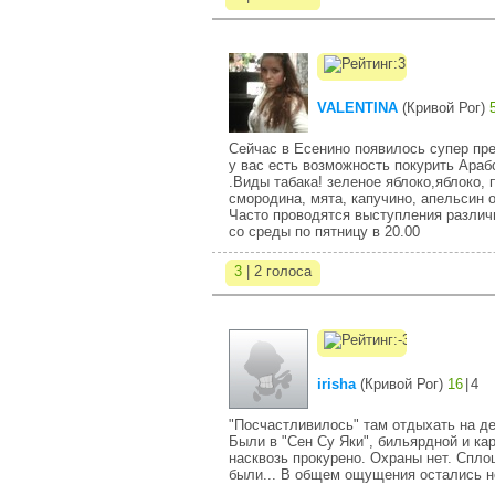
VALENTINA
(
Кривой Рог
)
Сейчас в Есенино появилось супер пред
у вас есть возможность покурить Араб
.Виды табака! зеленое яблоко,яблоко, 
смородина, мята, капучино, апельсин 
Часто проводятся выступления различн
со среды по пятницу в 20.00
3
| 2 голоса
irisha
(
Кривой Рог
)
16
|
4
"Посчастливилось" там отдыхать на де
Были в "Сен Су Яки", бильярдной и ка
насквозь прокурено. Охраны нет. Сплош
были... В общем ощущения остались не