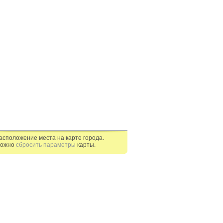
асположение места на карте города.
ожно
сбросить параметры
карты.