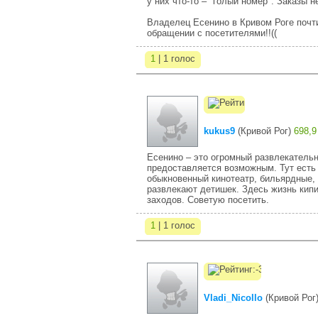
у них что-то – "голый номер". Заказы не
Владелец Есенино в Кривом Роге почти
обращении с посетителями!!((
1
| 1 голос
kukus9
(
Кривой Рог
)
698,9
Есенино – это огромный развлекательн
предоставляется возможным. Тут есть 
обыкновенный кинотеатр, бильярдные, 
развлекают детишек. Здесь жизнь кипи
заходов. Советую посетить.
1
| 1 голос
Vladi_Nicollo
(
Кривой Рог