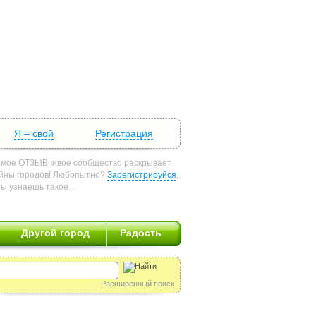
Я – свой
Регистрация
мое ОТЗЫВчивое сообщество раскрывает
йны городов! Любопытно?
Зарегистрируйся
,
ты узнаешь такое…
Другой город
Радость
Расширенный поиск