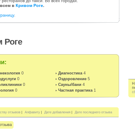
 ресторанов до такси. Во всех городах.
 всем в
Кривом Роге
.
траницу
.
м Роге
и:
некология
0
Диагностика
4
едуслуги
0
Оздоровление
5
Н
оликлиники
0
Сауны/бани
4
п
рология
0
Частная практика
1
с
ству отзывов
|
Алфавиту
|
Дате добавления
|
Дате последнего отзыва
отзыва