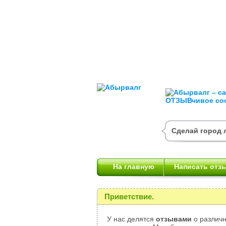
Сделай город 
На главную
Написать отз
Приветствие.
У нас делятся
отзывами
о различн