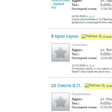
Адрес:
ул. Лер
Тел.:
8-(056)
Последний отзыв:
17.06.20
04.05.2009
m_a_n
Салон расположен в ТЦ"Виктор
добраться отовсюду!Очень при
9
Крио сауна
1 отзыв
Сауны/бани
Адрес:
ул. Фил
Тел.:
8-(056)
Последний отзыв:
12.03.20
12.03.2009
m_a_n
Отличная сауна, и что самое г
баню? Она такая же как и все .
10
Смола В.П.
1 отз
Оздоровление
Адрес:
ул. Иль
Тел.:
8-(056)
Последний отзыв:
07.05.20