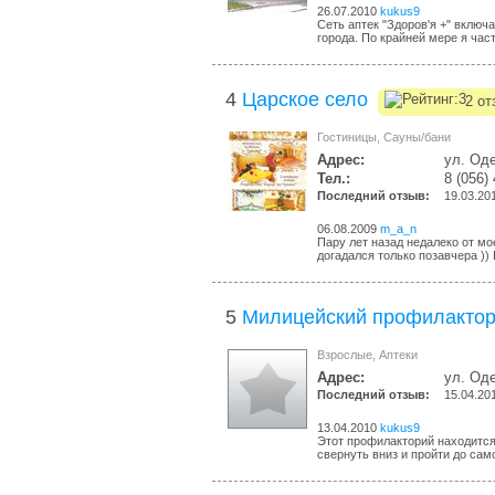
26.07.2010
kukus9
Сеть аптек "Здоров'я +" включ
города. По крайней мере я част
4
Царское село
2 от
Гостиницы
,
Сауны/бани
Адрес:
ул. Оде
Тел.:
8 (056)
Последний отзыв:
19.03.20
06.08.2009
m_a_n
Пару лет назад недалеко от мо
догадался только позавчера )) В
5
Милицейский профилакто
Взрослые
,
Аптеки
Адрес:
ул. Оде
Последний отзыв:
15.04.20
13.04.2010
kukus9
Этот профилакторий находится 
свернуть вниз и пройти до само