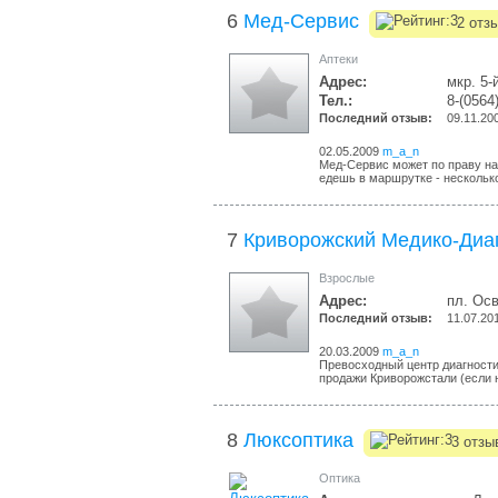
6
Мед-Сервис
2 отз
Аптеки
Адрес:
мкр. 5-
Тел.:
8-(0564
Последний отзыв:
09.11.20
02.05.2009
m_a_n
Мед-Сервис может по праву на
едешь в маршрутке - несколько
7
Криворожский Медико-Диа
Взрослые
Адрес:
пл. Ос
Последний отзыв:
11.07.20
20.03.2009
m_a_n
Превосходный центр диагностик
продажи Криворожстали (если 
8
Люксоптика
3 отзы
Оптика