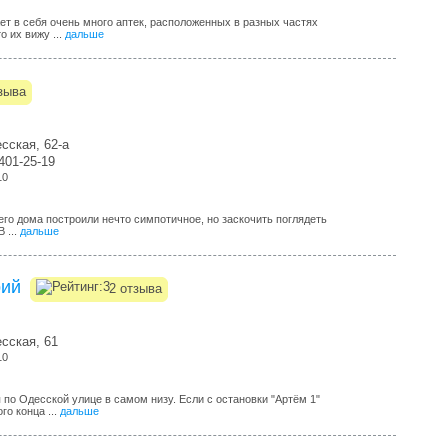
ает в себя очень много аптек, расположенных в разных частях
о их вижу ...
дальше
зыва
сская, 62-а
 401-25-19
10
его дома построили нечто симпотичное, но заскочить поглядеть
 ...
дальше
рий
2 отзыва
сская, 61
10
по Одесской улице в самом низу. Если с остановки "Артём 1"
го конца ...
дальше