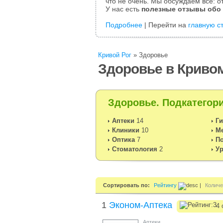
что не очень. Мы обсуждаем все: от
У нас есть
полезные отзывы обо
Подробнее
| Перейти на
главную с
Кривой Рог
»
Здоровье
Здоровье в Криво
Здоровье. Подкатегори
Аптеки
14
Ги
Клиники
10
М
Оптика
7
П
Стоматология
2
У
Сортировать по:
Рейтингу
|
Количе
1
Эконом-Аптека
4 
Аптеки