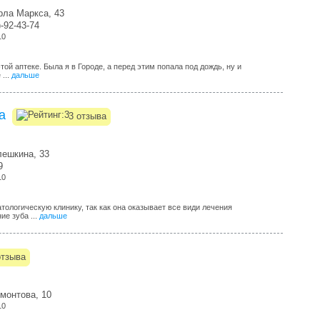
рла Маркса, 43
)-92-43-74
10
ой аптеке. Была я в Городе, а перед этим попала под дождь, ну и
...
дальше
а
3 отзыва
лешкина, 33
9
10
атологическую клинику, так как она оказывает все види лечения
ие зуба ...
дальше
отзыва
монтова, 10
10