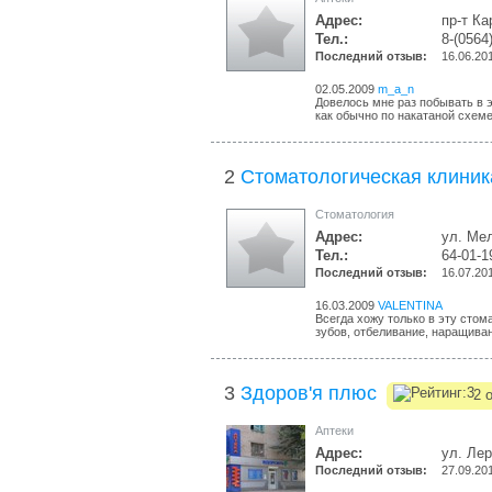
Адрес:
пр-т Ка
Тел.:
8-(0564
Последний отзыв:
16.06.20
02.05.2009
m_a_n
Довелось мне раз побывать в эт
как обычно по накатаной схеме 
2
Стоматологическая клиник
Стоматология
Адрес:
ул. Ме
Тел.:
64-01-1
Последний отзыв:
16.07.20
16.03.2009
VALENTINA
Всегда хожу только в эту стом
зубов, отбеливание, наращиван
3
Здоров'я плюс
2 
Аптеки
Адрес:
ул. Лер
Последний отзыв:
27.09.20