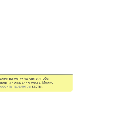
ажми на метку на карте, чтобы
ерейти к описанию места. Можно
бросить параметры
карты.