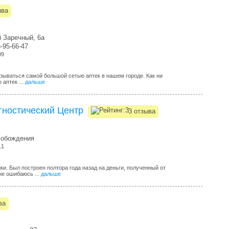
ыва
й Заречный, 6а
)-95-66-47
09
зываться самой большой сетью аптек в нашем городе. Как ни
 аптек ...
дальше
гностический Центр
3 отзыва
вобождения
11
и. Был построен полтора года назад на деньги, полученный от
не ошибаюсь ...
дальше
ва