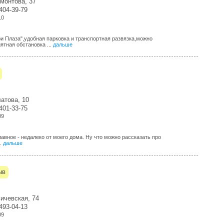
монтова, 37
-404-39-79
10
и Плаза",удобная парковка и транспортная развязка,можно
ятная обстановка ...
дальше
атова, 10
-401-33-75
09
лавное - недалеко от моего дома. Ну что можно рассказать про
..
дальше
ыв
ичевская, 74
-493-04-13
09